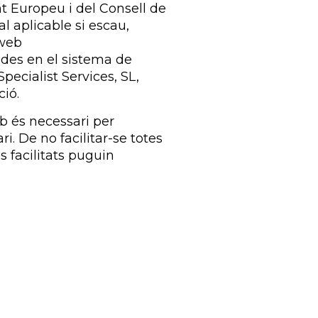
t Europeu i del Consell de
l aplicable si escau,
 web
tades en el sistema de
ecialist Services, SL,
ció.
eb és necessari per
i. De no facilitar-se totes
 facilitats puguin