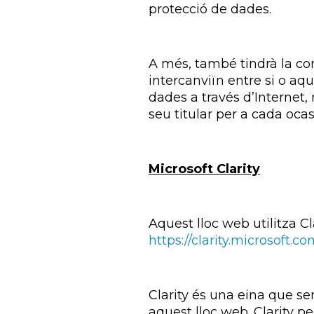
protecció de dades.
A més, també tindrà la con
intercanviïn entre si o aq
dades a través d’Internet,
seu titular per a cada ocas
Microsoft Clarity
Aquest lloc web utilitza Cl
https://clarity.microsoft.co
Clarity és una eina que s
aquest lloc web. Clarity pe