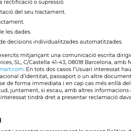
va rectificació o supressió.
imitació del seu tractament.
ractament.
de les dades.
 de decisions individualitzades automatitzades.
exercits mitjançant una comunicació escrita dirig
rvices, SL, C/Castella 41-43, 08018 Barcelona, amb 
mart.com
. En tots dos casos l’Usuari interessat 
ional d’identitat, passaport o un altre document 
se de forma immediata i en cap cas més enllà del 
icitud, juntament, si escau, amb altres informacions
 L’interessat tindrà dret a presentar reclamació dava
i