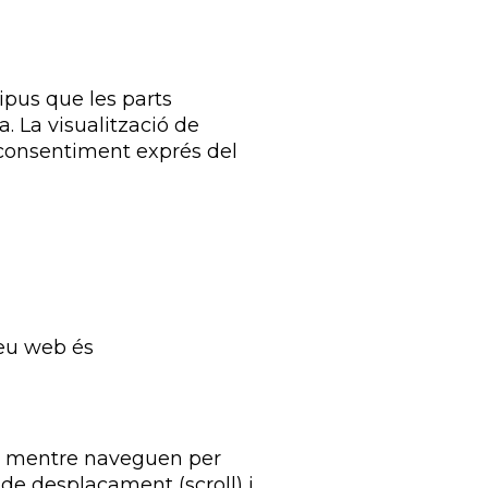
ipus que les parts
. La visualització de
e consentiment exprés del
seu web és
is mentre naveguen per
 de desplaçament (scroll) i