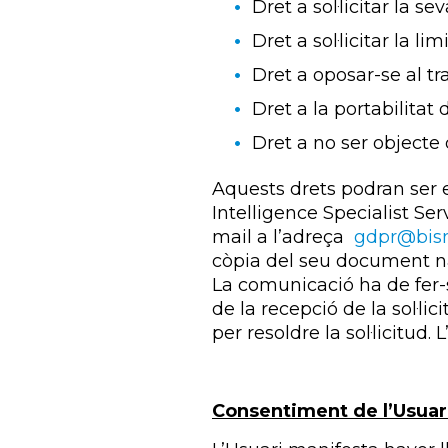
Dret a sol·licitar la se
Dret a sol·licitar la l
Dret a oposar-se al t
Dret a la portabilitat 
Dret a no ser objecte
Aquests drets podran ser 
Intelligence Specialist Se
mail a l’adreça
gdpr@bis
còpia del seu document nac
La comunicació ha de fer-
de la recepció de la sol·l
per resoldre la sol·licitud.
Consentiment de l’Usuar