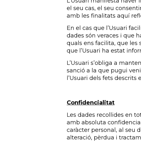
L’Usuari manifesta haver l
el seu cas, el seu consent
amb les finalitats aquí refl
En el cas que l’Usuari facili
dades són veraces i que ha
quals ens facilita, que le
que l’Usuari ha estat infor
L’Usuari s’obliga a mante
sanció a la que pugui ven
l’Usuari dels fets descrits 
Confidencialitat
Les dades recollides en t
amb absoluta confidencia
caràcter personal, al seu 
alteració, pèrdua i tracta