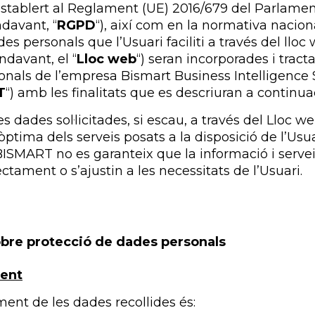
stablert al Reglament (UE) 2016/679 del Parlamen
ndavant, “
RGPD
“), així com en la normativa naciona
es personals que l’Usuari faciliti a través del lloc
davant, el “
Lloc web
“) seran incorporades i trac
als de l’empresa Bismart Business Intelligence Sp
T
“) amb les finalitats que es descriuran a continua
 dades sol·licitades, si escau, a través del Lloc w
tima dels serveis posats a la disposició de l’Usuar
ISMART no es garanteix que la informació i serveis
ectament o s’ajustin a les necessitats de l’Usuari.
obre protecció de dades personals
ment
ent de les dades recollides és: