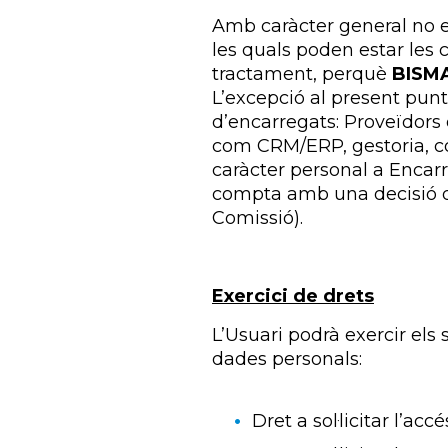
Amb caràcter general no e
les quals poden estar les 
tractament, perquè
BISM
L’excepció al present pun
d’encarregats: Proveïdors 
com CRM/ERP, gestoria, co
caràcter personal a Encarr
compta amb una decisió d’
Comissió).
Exercici de drets
L’Usuari podrà exercir els
dades personals:
Dret a sol·licitar l’acc