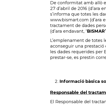
De conformitat amb allò e
27 d’abril de 2016 (d’ara e
s’informa que totes les dad
www.bismart.com (d’ara en
tractament de dades person
(d’ara endavant, “
BISMAR
L’emplenament de totes les
aconseguir una prestació òp
les dades requerides per B
prestar-se, es prestin corr
Informació bàsica s
Responsable del tracta
El Responsable del tractam