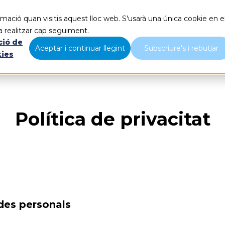
mació quan visitis aquest lloc web. S'usarà una única cookie en e
Què fem
Nosaltres
B
a realitzar cap seguiment.
ció de
Aceptar i continuar llegint
Subscriure's i rebutjar
kies
Política de privacitat
des personals