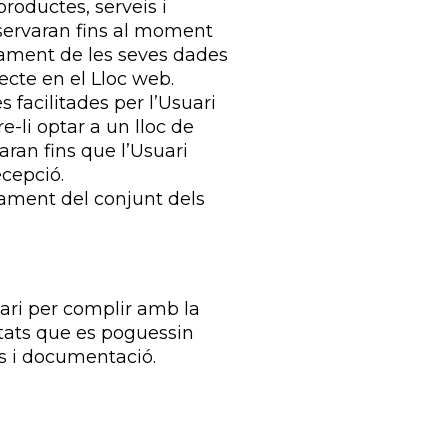
productes, serveis i
nservaran fins al moment
ctament de les seves dades
ecte en el Lloc web.
facilitades per l’Usuari
e-li optar a un lloc de
aran fins que l’Usuari
ecepció.
tament del conjunt dels
ari per complir amb la
litats que es poguessin
us i documentació.