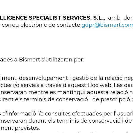
LIGENCE SPECIALIST SERVICES, S.L.
, amb domic
 correu electrònic de contacte
gdpr@bismart.co
ades a Bismart s’utilitzaran per:
niment, desenvolupament i gestió de la relació neg
ctes i/o serveis a través d’aquest Lloc web. Les d
conservaran mentre es mantingui aquesta relació n
urant els terminis de conservació i de prescripció 
ds d’informació i/o consultes efectuades per l’Usua
onservaran durant els terminis de conservació i de
lment previstos.