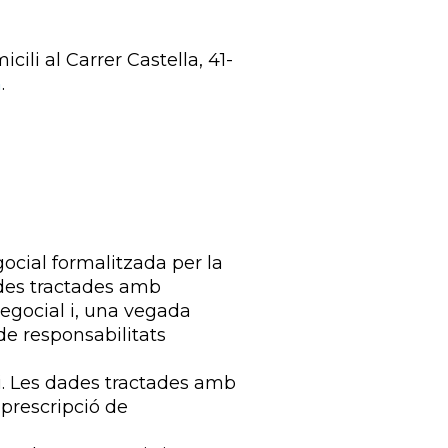
ili al Carrer Castella, 41-
m
.
ocial formalitzada per la
ades tractades amb
egocial i, una vegada
de responsabilitats
ri. Les dades tractades amb
 prescripció de