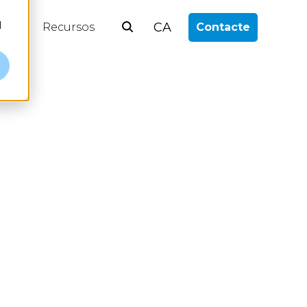
l
CA
log
Recursos
Contacte