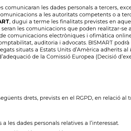
s comunicaran les dades personals a tercers, excep
comunicacions a les autoritats competents o a ter
ART
, dugui a terme les finalitats previstes en aque
t seran les comunicacions que poden realitzar-se 
de comunicacions electròniques i ofimàtica online
mptabilitat, auditoria i advocats. BISMART podrà t
egats situats a Estats Units d’Amèrica adherits al
adequació de la Comissió Europea (Decisió d’exe
 següents drets, prevists en el RGPD, en relació al
és a les dades personals relatives a l’interessat.