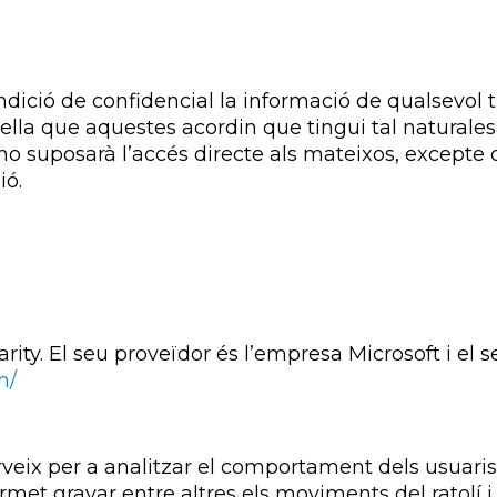
dició de confidencial la informació de qualsevol t
uella que aquestes acordin que tingui tal naturalesa
 no suposarà l’accés directe als mateixos, except
ió.
arity. El seu proveïdor és l’empresa Microsoft i el 
m/
erveix per a analitzar el comportament dels usuar
rmet gravar entre altres els moviments del ratolí i