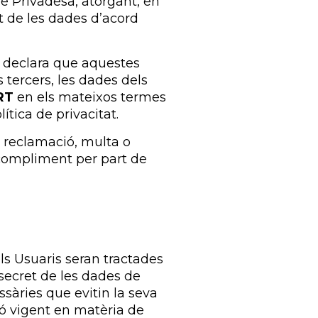
de Privadesa, atorgant, en
t de les dades d’acord
i declara que aquestes
 tercers, les dades dels
RT
en els mateixos termes
ítica de privacitat.
 reclamació, multa o
ncompliment per part de
els Usuaris seran tractades
 secret de les dades de
sàries que evitin la seva
ió vigent en matèria de