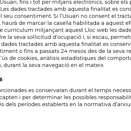
suari, fins i tot per mitjans electrònics, sobre els 
 Les dades tractades amb aquesta finalitat es co
 el seu consentiment. Si l’Usuari no consent el tra
 haurà de marcar la casella habilitada a aquest ef
 currículum mitjançant aquest Lloc web les dades 
e la seva sol·licitud d’ocupació i, si escau, permetr
s dades tractades amb aquesta finalitat es conserv
timent o fins a passats 24 mesos des de la seva r
 l’ús de cookies, anàlisis estadístiques del compor
b, durant la seva navegació en el mateix.
s
rcionades es conservaran durant el temps necess
 recapten i per determinar les possibles responsabi
 més dels períodes establerts en la normativa d’arxi