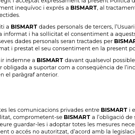
legit i acceptat expressament la present Política 
iment inequívoc i exprés a
BISMART
, al tractamen
ectides.
ti a
BISMART
dades personals de tercers, l’Usuar
 informat i ha sol·licitat el consentiment a aquests
s seves dades personals seran tractades per
BISMA
mat i prestat el seu consentiment en la present pol
nir indemne a
BISMART
davant qualsevol possible
ir obligada a suportar com a conseqüència de l’i
en el paràgraf anterior.
otes les comunicacions privades entre
BISMART
i 
litat, comprometent-se
BISMART
a l’obligació de
deure guardar-les i adoptar totes les mesures neces
ment o accés no autoritzat, d’acord amb la legislac