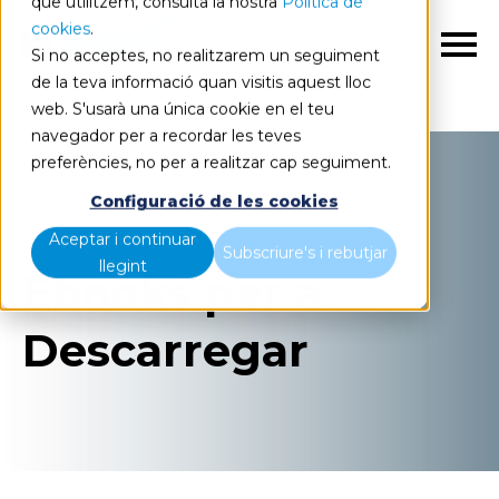
que utilitzem, consulta la nostra
Política de
cookies
.
CA
Si no acceptes, no realitzarem un seguiment
de la teva informació quan visitis aquest lloc
web. S'usarà una única cookie en el teu
navegador per a recordar les teves
preferències, no per a realitzar cap seguiment.
Configuració de les cookies
Aceptar i continuar
Subscriure's i rebutjar
llegint
Ebooks per a
Descarregar