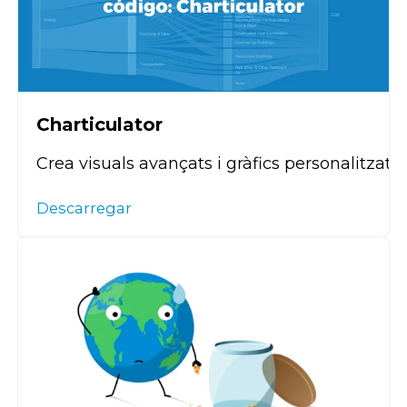
Charticulator
Crea
visuals
avançats
i
g
ràfics
personalitzats
Descarregar