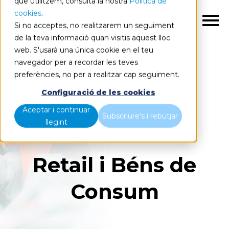
que utilitzem, consulta la nostra
Política de
cookies
.
CA
Si no acceptes, no realitzarem un seguiment
de la teva informació quan visitis aquest lloc
web. S'usarà una única cookie en el teu
navegador per a recordar les teves
preferències, no per a realitzar cap seguiment.
Configuració de les cookies
Aceptar i continuar
Subscriure's i rebutjar
llegint
Retail i Béns de
Consum