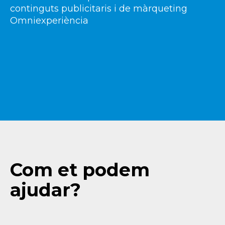
continguts publicitaris i de màrqueting
Omniexperiència
Com et podem
ajudar?