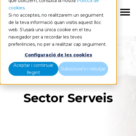
que utilitzem, consulta la nostra
Política de
cookies
.
CA
Si no acceptes, no realitzarem un seguiment
de la teva informació quan visitis aquest lloc
web. S'usarà una única cookie en el teu
navegador per a recordar les teves
preferències, no per a realitzar cap seguiment.
Configuració de les cookies
Aceptar i continuar
Subscriure's i rebutjar
llegint
Sector Serveis