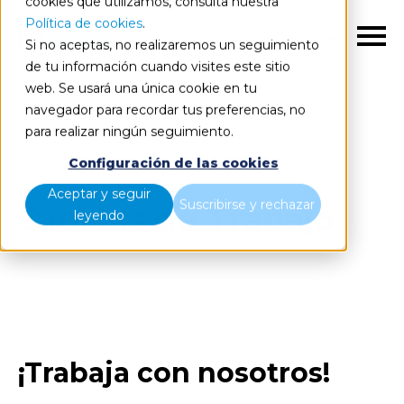
cookies que utilizamos, consulta nuestra
Política de cookies
.
ES
Si no aceptas, no realizaremos un seguimiento
de tu información cuando visites este sitio
web. Se usará una única cookie en tu
Inicio
Únete
Ofertas de trabajo
navegador para recordar tus preferencias, no
para realizar ningún seguimiento.
Configuración de las cookies
Aceptar y seguir
Suscribirse y rechazar
Ofertas de Trabajo
leyendo
¡Trabaja con nosotros!