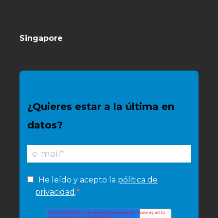
Singapore
¿Quieres estar a la última en
datos?
He leído y acepto la
pólitica de
*
privacidad
.