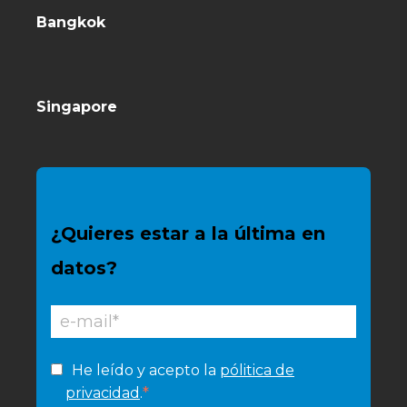
Bangkok
Singapore
¿Quieres estar a la última en
datos?
He leído y acepto la
pólitica de
*
privacidad
.