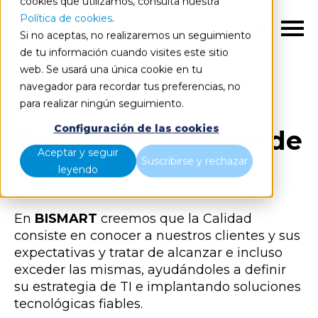
cookies que utilizamos, consulta nuestra
Política de cookies
.
ES
Si no aceptas, no realizaremos un seguimiento
de tu información cuando visites este sitio
web. Se usará una única cookie en tu
navegador para recordar tus preferencias, no
para realizar ningún seguimiento.
Configuración de las cookies
Política de calidad de
Aceptar y seguir
Bismart
Suscribirse y rechazar
leyendo
En
BISMART
creemos que la Calidad
consiste en conocer a nuestros clientes y sus
expectativas y tratar de alcanzar e incluso
exceder las mismas, ayudándoles a definir
su estrategia de TI e implantando soluciones
tecnológicas fiables.