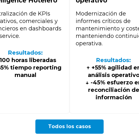
elligence Hotelero
operativo
ralización de KPIs
Modernización de
ativos, comerciales y
informes críticos de
ncieros en dashboards
mantenimiento y coste
-service.
manteniendo continu
operativa.
Resultados:
 100 horas liberadas
Resultados:
85% tiempo reporting
↑ +55% agilidad e
manual
análisis operativ
↓ -45% esfuerzo e
reconciliación d
información
Todos los casos