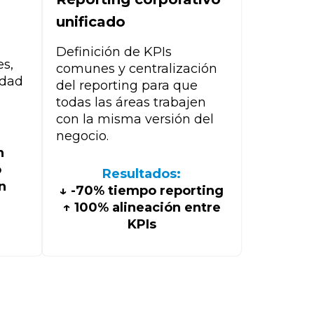
unificado
Definición de KPIs
s,
comunes y centralización
idad
del reporting para que
todas las áreas trabajen
con la misma versión del
negocio.
n
o
Resultados:
n
↓ -70% tiempo reporting
e
↑ 100% alineación entre
KPIs