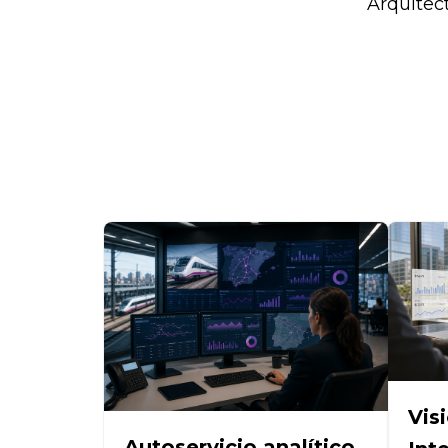
Arquitect
Vis
Autoservicio analítico