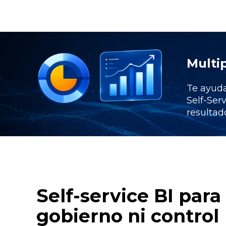
Multip
Te ayud
Self-Ser
resultad
Self-service BI par
gobierno ni control