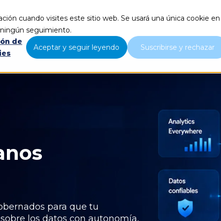
ción cuando visites este sitio web. Se usará una única cookie en
Qué hacemos
Nosotros
B
r ningún seguimiento.
ión de
Aceptar y seguir leyendo
Suscribirse y rechazar
ies
anos
gobernados para que tu
sobre los datos con autonomía,