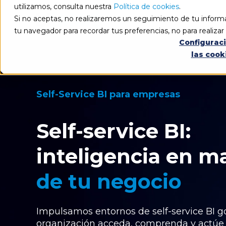
utilizamos, consulta nuestra
Política de cookies
.
Si no aceptas, no realizaremos un seguimiento de tu informa
tu navegador para recordar tus preferencias, no para realiza
Configurac
las cook
Self-Service BI para empresas
Self-service BI:
inteligencia en m
de tu negocio
Impulsamos entornos de self-service BI 
organización acceda, comprenda y actúe 