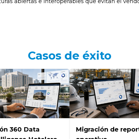
uras abiertas e interoperables que evitan el vendo
Casos de éxito
ión 360 Data
Migración de repor