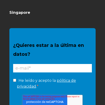
Singapore
¿Quieres estar a la última en
datos?
He leído y acepto la
pólitica de
*
privacidad
.