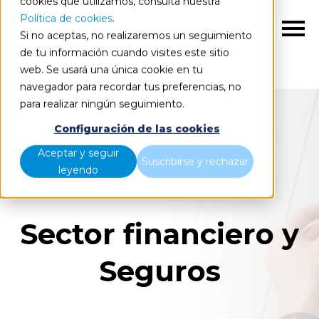
cookies que utilizamos, consulta nuestra
Política de cookies
.
ES
Si no aceptas, no realizaremos un seguimiento
de tu información cuando visites este sitio
web. Se usará una única cookie en tu
Inicio
Sectores
Sector Financiero y Seguros
navegador para recordar tus preferencias, no
para realizar ningún seguimiento.
Configuración de las cookies
Aceptar y seguir
Suscribirse y rechazar
leyendo
Sector financiero y
Seguros