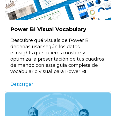
Power BI Visual Vocabulary
Descubre qué
visuals
de
Power
BI
deberías usar
según los datos
e
insights
que quier
es
mostrar
y
optimiza la presentación
de tus
cuadros
de mando con esta guía completa de
vocabulario visual
para
Power
BI
Descargar