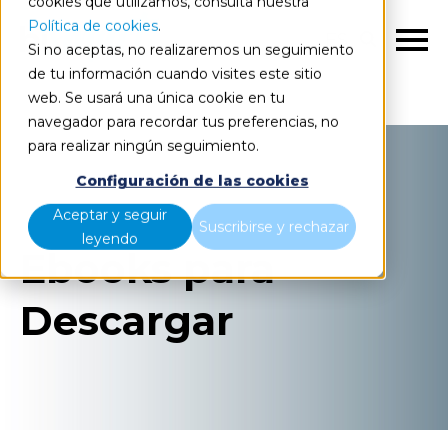
cookies que utilizamos, consulta nuestra
Política de cookies
.
ES
Si no aceptas, no realizaremos un seguimiento
de tu información cuando visites este sitio
web. Se usará una única cookie en tu
Inicio
Recursos
eBooks
navegador para recordar tus preferencias, no
para realizar ningún seguimiento.
Configuración de las cookies
Aceptar y seguir
Suscribirse y rechazar
leyendo
Ebooks para
Descargar