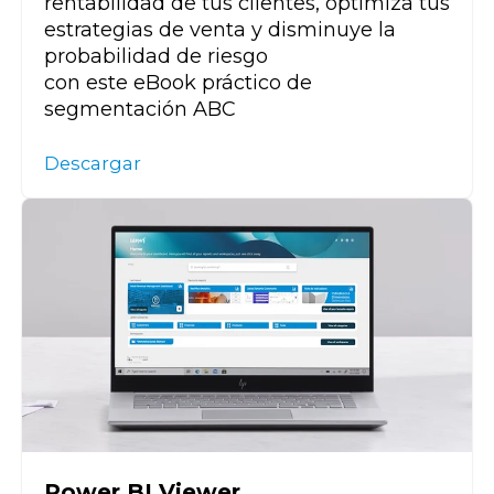
rentabilidad de tus clientes, optimiza tus
estrategias
de venta
y
disminuye la
probabilidad de riesgo
con
este
e
B
ook
práctico
de
segmentación
ABC
Descargar
Power BI Viewer