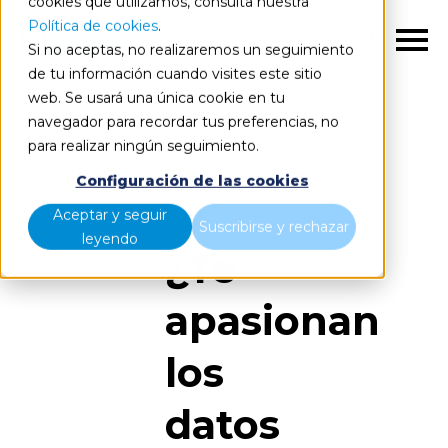
cookies que utilizamos, consulta nuestra
Política de cookies
.
ES
Si no aceptas, no realizaremos un seguimiento
de tu información cuando visites este sitio
web. Se usará una única cookie en tu
Inicio
Únete
navegador para recordar tus preferencias, no
para realizar ningún seguimiento.
Configuración de las cookies
Aceptar y seguir
Suscribirse y rechazar
leyendo
¿Te
apasionan
los
datos