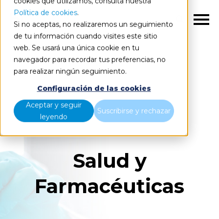
cookies que utilizamos, consulta nuestra
Política de cookies
.
ES
Si no aceptas, no realizaremos un seguimiento
de tu información cuando visites este sitio
web. Se usará una única cookie en tu
Blog
Sectores | Salud y Farma
navegador para recordar tus preferencias, no
para realizar ningún seguimiento.
Configuración de las cookies
Aceptar y seguir
Suscribirse y rechazar
leyendo
Salud y
Farmacéuticas