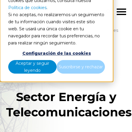
cookies que utilizamos, consulta nuestra
Política de cookies
.
ES
Si no aceptas, no realizaremos un seguimiento
de tu información cuando visites este sitio
web. Se usará una única cookie en tu
Inicio
Sectores
Energía y Telecomunicaciones
navegador para recordar tus preferencias, no
para realizar ningún seguimiento.
Configuración de las cookies
Aceptar y seguir
Suscribirse y rechazar
leyendo
Sector Energía y
Telecomunicaciones