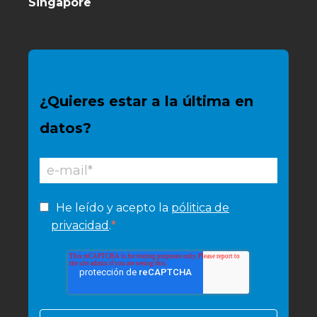
Singapore
¿Quieres estar a la última en
datos?
He leído y acepto la
pólitica de
*
privacidad
.