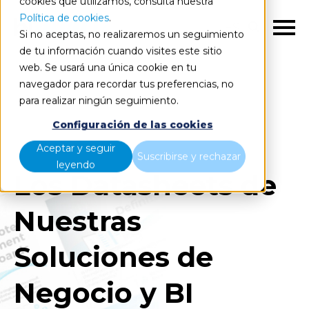
cookies que utilizamos, consulta nuestra
Política de cookies
.
ES
Si no aceptas, no realizaremos un seguimiento
de tu información cuando visites este sitio
web. Se usará una única cookie en tu
Inicio
Recursos
Datasheets
navegador para recordar tus preferencias, no
para realizar ningún seguimiento.
Configuración de las cookies
Aceptar y seguir
Suscribirse y rechazar
leyendo
Los Datasheets de
Nuestras
Soluciones de
Negocio y BI