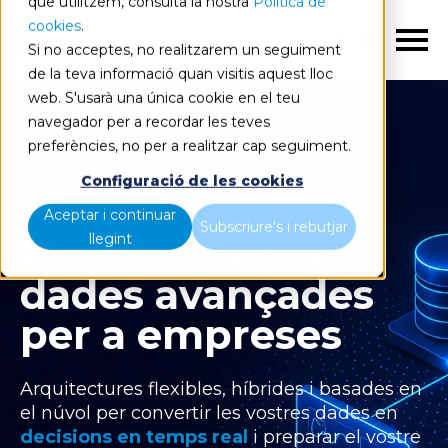
que utilitzem, consulta la nostra
Política de
cookies
.
CA
Si no acceptes, no realitzarem un seguiment
de la teva informació quan visitis aquest lloc
web. S'usarà una única cookie en el teu
navegador per a recordar les teves
preferències, no per a realitzar cap seguiment.
Configuració de les cookies
Plataformes de dades empresarials
Aceptar i continuar
Subscriure's i rebutjar
Plataformes de
llegint
dades avançades
per a empreses
Arquitectures flexibles, híbrides i basades en
el núvol per convertir les vostres dades en
decisions en temps real
i preparar el vostre