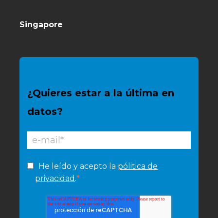
Singapore
¿Quieres estar a la última en
datos?
He leído y acepto la
pólitica de
*
privacidad
.