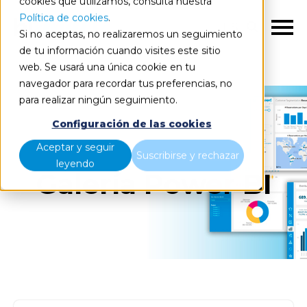
cookies que utilizamos, consulta nuestra
Política de cookies
.
ES
Si no aceptas, no realizaremos un seguimiento
de tu información cuando visites este sitio
web. Se usará una única cookie en tu
Inicio
Recursos
Galería Power BI
navegador para recordar tus preferencias, no
para realizar ningún seguimiento.
Configuración de las cookies
Aceptar y seguir
Suscribirse y rechazar
leyendo
Galería Power BI