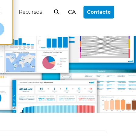
l
CA
log
Recursos
Contacte