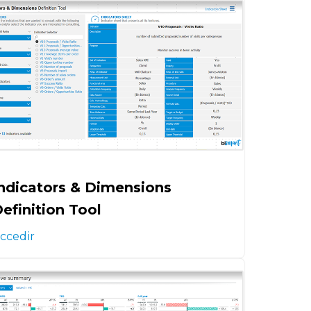
ndicators & Dimensions
efinition Tool
ccedir