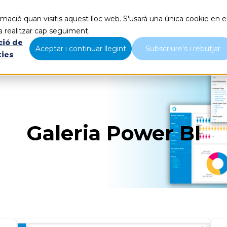
mació quan visitis aquest lloc web. S'usarà una única cookie en e
Què fem
Nosaltres
B
a realitzar cap seguiment.
ció de
Aceptar i continuar llegint
Subscriure's i rebutjar
kies
Galeria Power BI