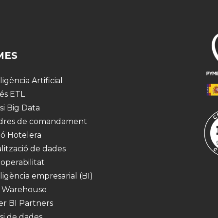
MES
·ligència Artificial
és ETL
si Big Data
dres de comandament
ió Hotelera
alització de dades
operabilitat
·ligència empresarial (BI)
 Warehouse
r BI Partners
isi de dades