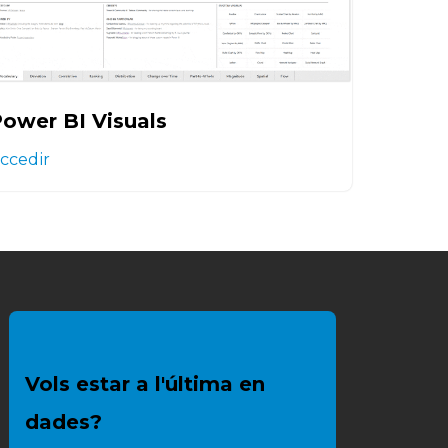
ower BI Visuals
ccedir
Vols estar a l'última en
dades?