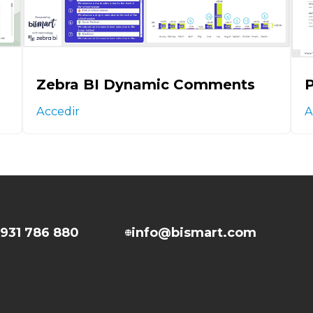
Zebra BI Dynamic Comments
P
Accedir
A
931 786 880
info@bismart.com