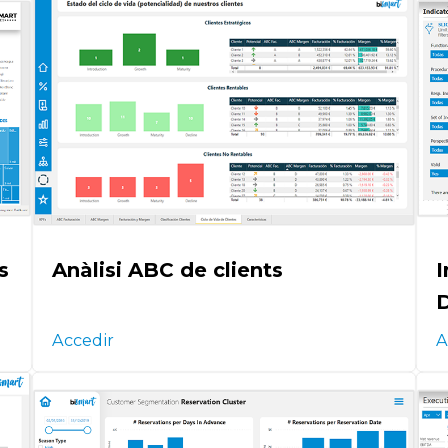
s
Anàlisi ABC de clients
I
D
Accedir
A