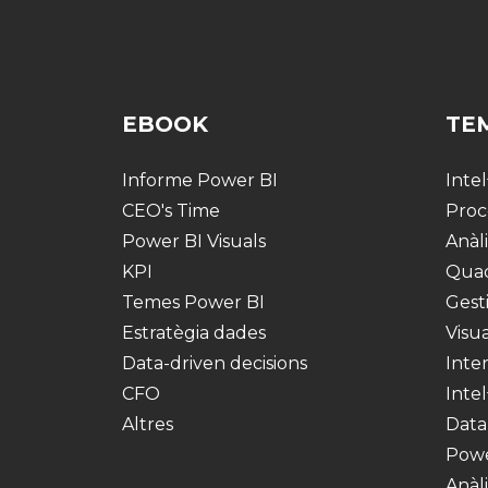
EBOOK
TE
Informe Power BI
Intel
CEO's Time
Proc
Power BI Visuals
Anàli
KPI
Qua
Temes Power BI
Gest
Estratègia dades
Visu
Data-driven decisions
Inter
CFO
Intel
Altres
Data
Powe
Anàl